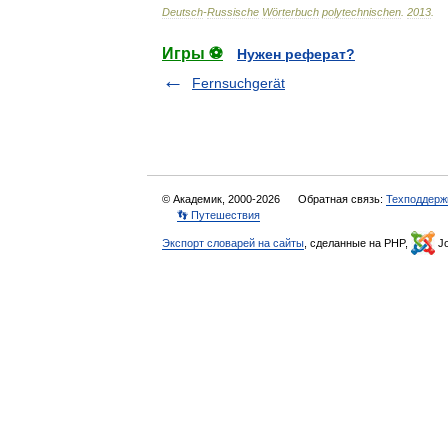
Deutsch
-
Russische
Wörterbuch
polytechnischen
.
2013
.
Игры ⚽
Нужен реферат?
Fernsuchgerät
© Академик, 2000-2026
Обратная связь:
Техподдерж
👣 Путешествия
Экспорт словарей на сайты
, сделанные на PHP,
Jo