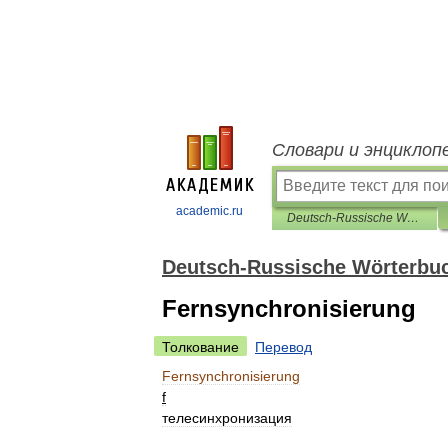
Словари и энциклоп
academic.ru
Deutsch-Russische Wörterbuch polytechnischen
Deutsch-Russische Wörterbuc
Fernsynchronisierung
Толкование
Перевод
Fernsynchronisierung
f
телесинхронизация