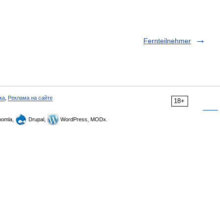
Fernteilnehmer
ка
,
Реклама на сайте
18+
omla,
Drupal,
WordPress, MODx.