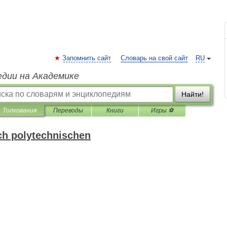
Запомнить сайт
Словарь на свой сайт
RU
едии на Академике
Найти!
Толкования
Переводы
Книги
Игры ⚽
h polytechnischen